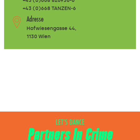
+43 (0)668 826936-6
+43 (0)668 TANZEN-6
Adresse
Hofwiesengasse 44,
1130 Wien
LET’S DANCE
Partners In Crime