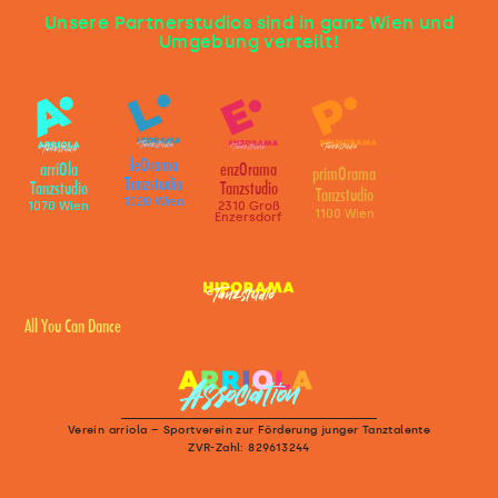
Unsere Partnerstudios sind in ganz Wien und
Umgebung verteilt!
leOrama
arriOla
enzOrama
primOrama
Tanzstudio
Tanzstudio
Tanzstudio
Tanzstudio
1020 Wien
1070 Wien
2310 Groß
1100 Wien
Enzersdorf
All You Can Dance
Verein arriola – Sportverein zur Förderung junger Tanztalente
ZVR-Zahl: 829613244