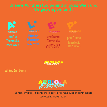
Unsere Partnerstudios sind in ganz Wien und
Umgebung verteilt!
leOrama
arriOla
enzOrama
primOrama
Tanzstudio
Tanzstudio
Tanzstudio
Tanzstudio
1020 Wien
1070 Wien
2310 Groß
1100 Wien
Enzersdorf
All You Can Dance
Verein arriola – Sportverein zur Förderung junger Tanztalente
ZVR-Zahl: 829613244