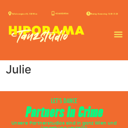
+43 668 826936-6
Hofwiesengasse 44, 1130 Wien
Montag - Donnerstag: 15:00 - 21:30
Julie
LET’S DANCE
Partners In Crime
Unsere Partnerstudios sind in ganz Wien und
Umgebung verteilt!