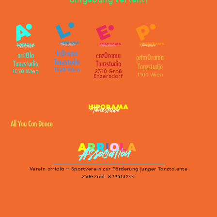
leOrama
arriOla
enzOrama
primOrama
Tanzstudio
Tanzstudio
Tanzstudio
Tanzstudio
1020 Wien
1070 Wien
2310 Groß
1100 Wien
Enzersdorf
All You Can Dance
Verein arriola – Sportverein zur Förderung junger Tanztalente
ZVR-Zahl: 829613244