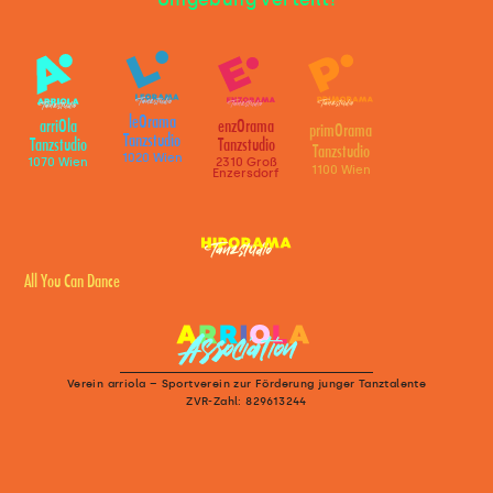
leOrama
arriOla
enzOrama
primOrama
Tanzstudio
Tanzstudio
Tanzstudio
Tanzstudio
1020 Wien
1070 Wien
2310 Groß
1100 Wien
Enzersdorf
All You Can Dance
Verein arriola – Sportverein zur Förderung junger Tanztalente
ZVR-Zahl: 829613244