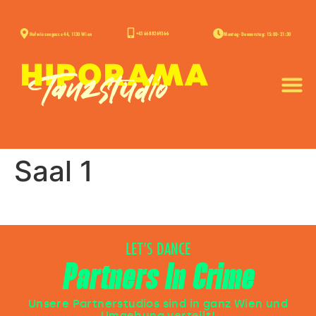
+43 668 826936-6
Hofwiesengasse 44, 1130 Wien
Montag - Donnerstag: 15:00 - 21:30
Saal 1
LET’S DANCE
Partners In Crime
Unsere Partnerstudios sind in ganz Wien und
Umgebung verteilt!