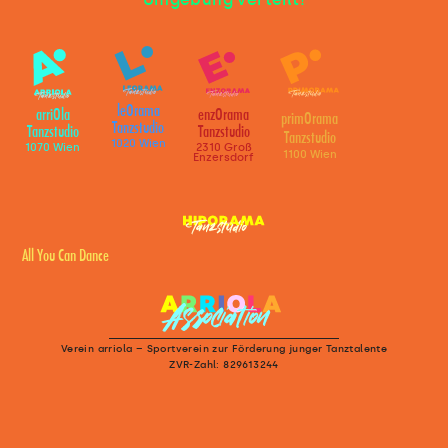
leOrama
arriOla
enzOrama
primOrama
Tanzstudio
Tanzstudio
Tanzstudio
Tanzstudio
1020 Wien
1070 Wien
2310 Groß
1100 Wien
Enzersdorf
All You Can Dance
Verein arriola – Sportverein zur Förderung junger Tanztalente
ZVR-Zahl: 829613244