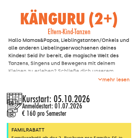
KÄNGURU (2+)
Eltern-Kind-Tanzen
Hallo Mamas&Papas, Lieblingstanten/Onkels und
alle anderen Liebelingserwachsenen deines
Kindes! Seid ihr bereit, die magische Welt des
Tanzens, Singens und Bewegens mit deinem
Kleinen zu erleben? Schließe dich unserem
Känguru-Kurs an und entdecke die Freude am
mehr lesen
Bewegen mit deinem 2-3-jährigen Kind. Es geht
darum, zusammen Spaß zu haben und neue
Kursstart: 05.10.2026
Dinge auszuprobieren! Erfahrung ist dafür keine
Anmeldestart: 01.07.2026
nötig, nur ein offener Geist und die Bereitschaft
€ 160 pro Semester
zu "boogie'n". Mach dich bereit, eine ganz neue
Welt des Schaffens und der Bindung mit deinem
FAMILRABATT
Kind zu entdecken. Also lasst uns hüpfen,
Familyrabatt ab der 2. Buchung pro Familie 5€ je