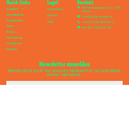
Quick Links
Legal
Kontakt
Hofwiesengasse 44, 1130
Angebot
Impressum
Wien
Stundenplan
DSGVO
info[at]hiporama.at
Kurstermine
AGB
+43 (0)668 826936-6
Team
Mo-Do: 15.00-21.30
Preise
Vermietung
Fotoalbum
Kontakt
Newsletter anmelden
Melde dich jetzt für unseren Newsletter an und bleib
immer uptodate.
Jetzt anmelden