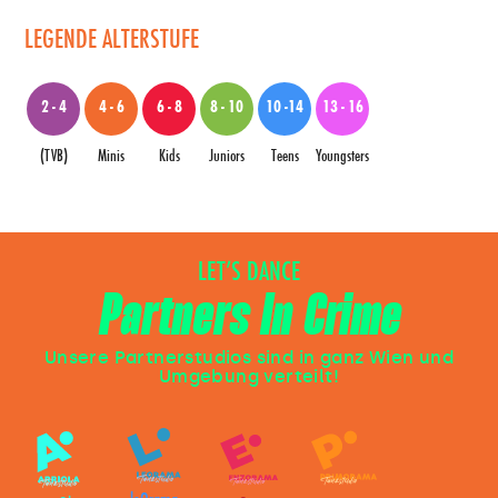
LEGENDE ALTERSTUFE
2 - 4
4 - 6
6 - 8
8 - 10
10 -14
13 - 16
(TVB)
Minis
Kids
Juniors
Teens
Youngsters
LET’S DANCE
Partners In Crime
Unsere Partnerstudios sind in ganz Wien und
Umgebung verteilt!